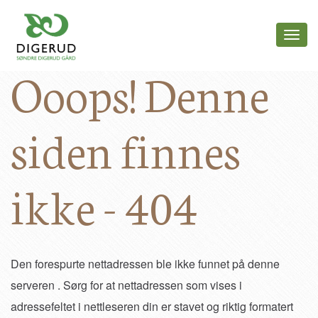
Forsiden
Toggl
Livet på gården
navig
Ooops! Denne
Aktiviteter og arrangementer
Familien på gården
Historie
Dyra på gården
siden finnes
Blogg
Kontakt
ikke - 404
Den forespurte nettadressen ble ikke funnet på denne
serveren . Sørg for at nettadressen som vises i
adressefeltet i nettleseren din er stavet og riktig formatert