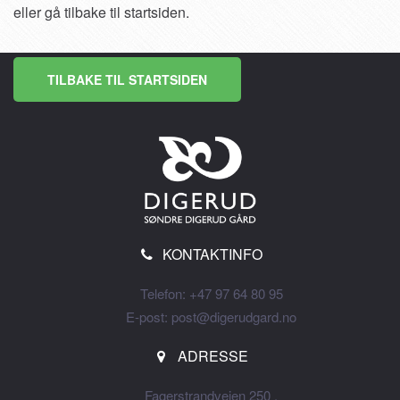
eller gå tilbake til startsiden.
TILBAKE TIL STARTSIDEN
KONTAKTINFO
Telefon: +47 97 64 80 95
E-post: post@digerudgard.no
ADRESSE
Fagerstrandveien 250 ,